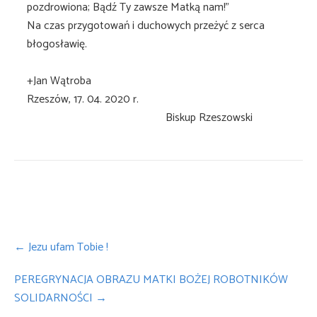
pozdrowiona; Bądź Ty zawsze Matką nam!”
Na czas przygotowań i duchowych przeżyć z serca
błogosławię.
+Jan Wątroba
Rzeszów, 17. 04. 2020 r.
Biskup Rzeszowski
Post
←
Jezu ufam Tobie !
navigation
PEREGRYNACJA OBRAZU MATKI BOŻEJ ROBOTNIKÓW
SOLIDARNOŚCI
→