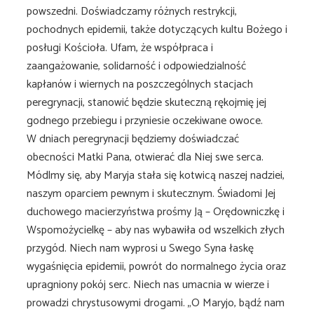
powszedni. Doświadczamy różnych restrykcji,
pochodnych epidemii, także dotyczących kultu Bożego i
posługi Kościoła. Ufam, że współpraca i
zaangażowanie, solidarność i odpowiedzialność
kapłanów i wiernych na poszczególnych stacjach
peregrynacji, stanowić będzie skuteczną rękojmię jej
godnego przebiegu i przyniesie oczekiwane owoce.
W dniach peregrynacji będziemy doświadczać
obecności Matki Pana, otwierać dla Niej swe serca.
Módlmy się, aby Maryja stała się kotwicą naszej nadziei,
naszym oparciem pewnym i skutecznym. Świadomi Jej
duchowego macierzyństwa prośmy Ją – Orędowniczkę i
Wspomożycielkę – aby nas wybawiła od wszelkich złych
przygód. Niech nam wyprosi u Swego Syna łaskę
wygaśnięcia epidemii, powrót do normalnego życia oraz
upragniony pokój serc. Niech nas umacnia w wierze i
prowadzi chrystusowymi drogami. „O Maryjo, bądź nam