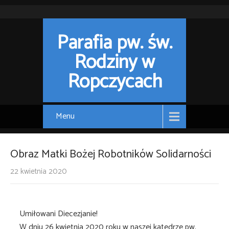
Parafia pw. św.
Rodziny w
Ropczycach
Menu
Obraz Matki Bożej Robotników Solidarności
22 kwietnia 2020
Umiłowani Diecezjanie!
W dniu 26 kwietnia 2020 roku w naszej katedrze pw.