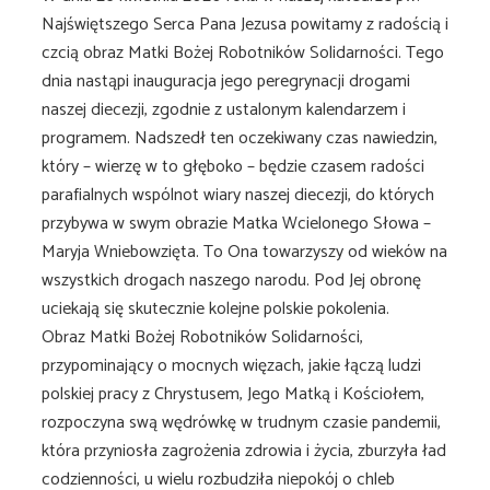
Najświętszego Serca Pana Jezusa powitamy z radością i
czcią obraz Matki Bożej Robotników Solidarności. Tego
dnia nastąpi inauguracja jego peregrynacji drogami
naszej diecezji, zgodnie z ustalonym kalendarzem i
programem. Nadszedł ten oczekiwany czas nawiedzin,
który – wierzę w to głęboko – będzie czasem radości
parafialnych wspólnot wiary naszej diecezji, do których
przybywa w swym obrazie Matka Wcielonego Słowa –
Maryja Wniebowzięta. To Ona towarzyszy od wieków na
wszystkich drogach naszego narodu. Pod Jej obronę
uciekają się skutecznie kolejne polskie pokolenia.
Obraz Matki Bożej Robotników Solidarności,
przypominający o mocnych więzach, jakie łączą ludzi
polskiej pracy z Chrystusem, Jego Matką i Kościołem,
rozpoczyna swą wędrówkę w trudnym czasie pandemii,
która przyniosła zagrożenia zdrowia i życia, zburzyła ład
codzienności, u wielu rozbudziła niepokój o chleb